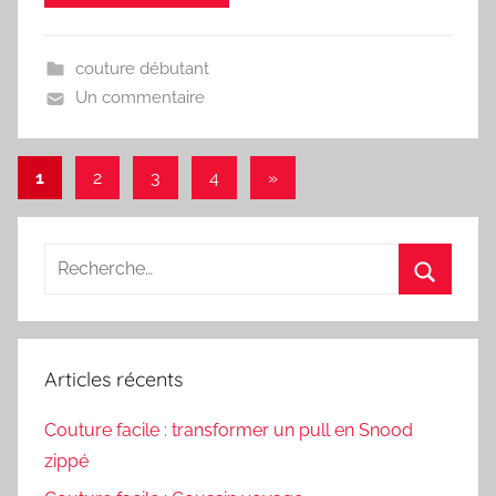
couture débutant
Un commentaire
Pagination
Articles
1
2
3
4
»
suivants
des
publications
Recherche
pour
Recherc
:
Articles récents
Couture facile : transformer un pull en Snood
zippé