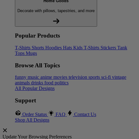
Home Goods
Decorate with pillows, tapestries, and more
Popular Products
T-Shirts
Shorts
Hoodies
Hats
Kids T-Shirts
Stickers
Tank
Tops
Mugs
Browse All Topics
funny
music
anime
movies
television
sports
sci-fi
vintage
animals
drinks
food
politics
All Popular Designs
Support
Order Status
FAQ
Contact Us
Shop All Designs
Update Your Browsing Preferences