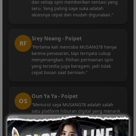
dan setiap spin memberikan sensasi yang
seru. Yang paling saya suka adalah
aksesnya cepat dan mudah digunakan.”
Srey Neang - Poipet
RF
“Pertama kali mencoba MUSANG78 hanya
karena penasaran, tapi ternyata cukup
menyenangkan. Pilihan permainan spin
yang tersedia juga beragam, jadi tidak
cepat bosan saat bermain.”
Oun Ya Ya - Poipet
OS
“Menurut saya MUSANG78 adalah salah
satu platform hiburan digital yang menarik
saat ini. Permainannya simpel, tampilannya
bagus, dan pengalaman bermainnya terasa
santai namun tetap seru.”