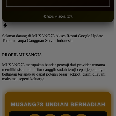
©2026 MUSANG78
Selamat datang di MUSANG78 Akses Resmi Google Update
Terbaru Tanpa Gangguan Server Indonesia
PROFIL MUSANG78
MUSANG78 merupakan bandar penyaji dari provider ternama
memiliki sistem dan fitur canggih sudah teruji cepat jepe dengan
bettingan terjangkau dapat potensi besar jackpot! disini dilayani
maksimal seperti keluarga.
MUSANG78 UNDIAN BERHADIAH