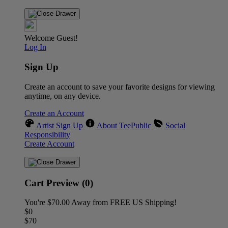
Welcome Guest!
Log In
Sign Up
Create an account to save your favorite designs for viewing
anytime, on any device.
Create an Account
Artist Sign Up
About TeePublic
Social
Responsibility
Create Account
Cart Preview (0)
You're
$70.00
Away from
FREE US Shipping!
$0
$70