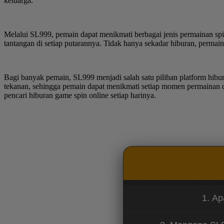
keluarga.
Melalui SL999, pemain dapat menikmati berbagai jenis permainan s
tantangan di setiap putarannya. Tidak hanya sekadar hiburan, permai
Bagi banyak pemain, SL999 menjadi salah satu pilihan platform hibur
tekanan, sehingga pemain dapat menikmati setiap momen permainan 
pencari hiburan game spin online setiap harinya.
1. A
SL999 merupakan platf