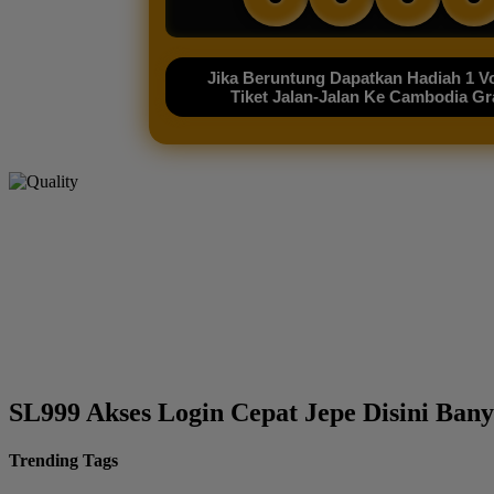
Jika Beruntung Dapatkan Hadiah 1 V
Tiket Jalan-Jalan Ke Cambodia Gr
SL999 Akses Login Cepat Jepe Disini Ban
Trending Tags