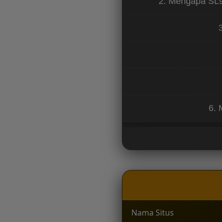
2. Mengapa SL9
dengan tampilan moder
permainannya santai da
Konsep tersebut mengg
tekanan. Pemain dapat 
yang seru.
Ya, SL999 dirancang d
baru. Navigasi yang je
dengan mudah.
SL999 menawarkan berba
koleksi game spin yang
nyaman.
Untuk mulai bermain di
6. 
akun, lalu login ke dal
SL999 menjadi populer
lengkap, serta konsep 
dengan lebih menyenan
Nama Situs