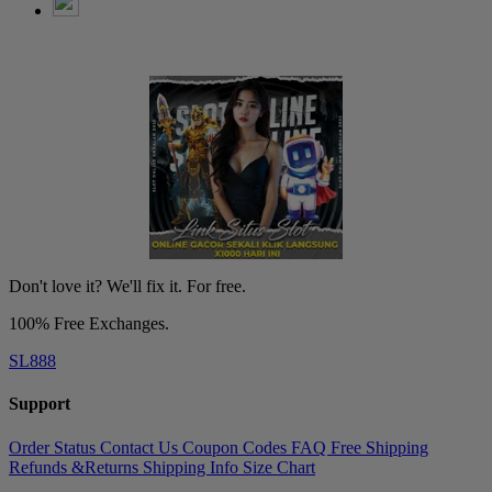
Don't love it? We'll fix it. For free.
100% Free Exchanges.
SL888
Support
Order Status
Contact Us
Coupon Codes
FAQ
Free Shipping
Refunds &Returns
Shipping Info
Size Chart