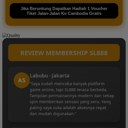
Jika Beruntung Dapatkan Hadiah 1 Voucher
Tiket Jalan-Jalan Ke Cambodia Gratis
REVIEW MEMBERSHIP SL888
Labubu - Jakarta
AS
“Saya sudah mencoba banyak platform
game online, tapi SL888 terasa berbeda.
Tampilan permainannya modern dan setiap
spin memberikan sensasi yang seru. Yang
paling saya suka adalah aksesnya cepat
dan mudah digunakan.”