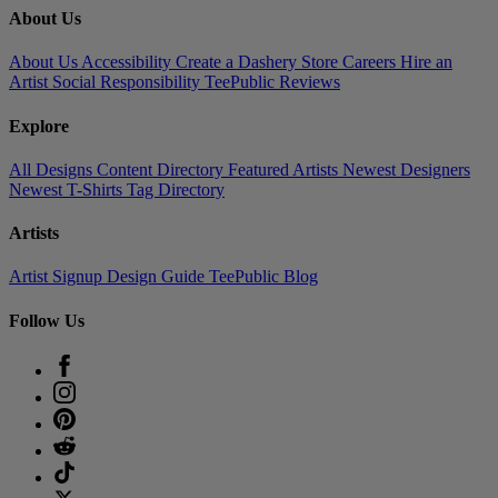
About Us
About Us
Accessibility
Create a Dashery Store
Careers
Hire an
Artist
Social Responsibility
TeePublic Reviews
Explore
All Designs
Content Directory
Featured Artists
Newest Designers
Newest T-Shirts
Tag Directory
Artists
Artist Signup
Design Guide
TeePublic Blog
Follow Us