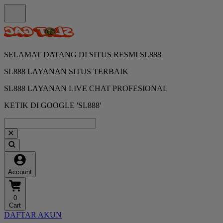
SELAMAT DATANG DI SITUS RESMI SL888
SL888 LAYANAN SITUS TERBAIK
SL888 LAYANAN LIVE CHAT PROFESIONAL
KETIK DI GOOGLE 'SL888'
Account
0
Cart
DAFTAR AKUN