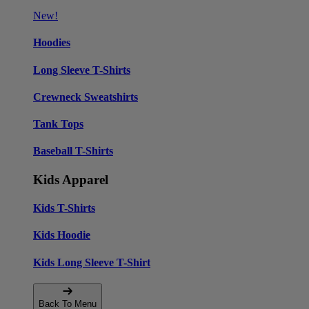
New!
Hoodies
Long Sleeve T-Shirts
Crewneck Sweatshirts
Tank Tops
Baseball T-Shirts
Kids Apparel
Kids T-Shirts
Kids Hoodie
Kids Long Sleeve T-Shirt
Back To Menu