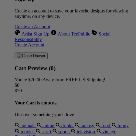
Create an account to save your favorite designs for viewing
anytime, on any device.
Create an Account
Artist Sign Up
About TeePublic
Social
Responsibility
Create Account
Cart Preview (0)
You're
$70.00
Away from
FREE US Shipping!
$0
$70
Your Cart is empty...
Discover something you'll love!
animals
anime
drinks
fantasy
food
funny
movies
sci-fi
sports
television
vintage