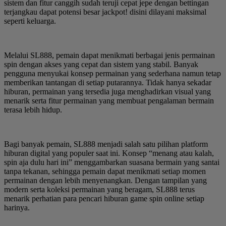
sistem dan fitur canggih sudah teruji cepat jepe dengan bettingan
terjangkau dapat potensi besar jackpot! disini dilayani maksimal
seperti keluarga.
Melalui SL888, pemain dapat menikmati berbagai jenis permainan
spin dengan akses yang cepat dan sistem yang stabil. Banyak
pengguna menyukai konsep permainan yang sederhana namun tetap
memberikan tantangan di setiap putarannya. Tidak hanya sekadar
hiburan, permainan yang tersedia juga menghadirkan visual yang
menarik serta fitur permainan yang membuat pengalaman bermain
terasa lebih hidup.
Bagi banyak pemain, SL888 menjadi salah satu pilihan platform
hiburan digital yang populer saat ini. Konsep “menang atau kalah,
spin aja dulu hari ini” menggambarkan suasana bermain yang santai
tanpa tekanan, sehingga pemain dapat menikmati setiap momen
permainan dengan lebih menyenangkan. Dengan tampilan yang
modern serta koleksi permainan yang beragam, SL888 terus
menarik perhatian para pencari hiburan game spin online setiap
harinya.