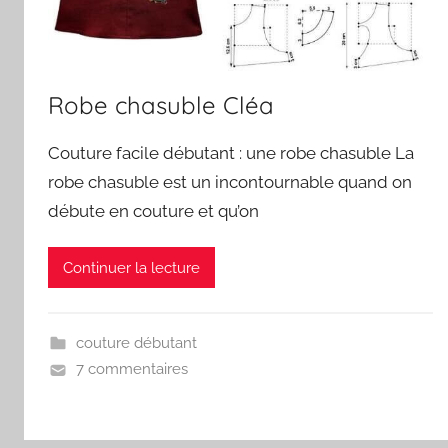
Robe chasuble Cléa
Couture facile débutant : une robe chasuble La
robe chasuble est un incontournable quand on
débute en couture et qu’on
Continuer la lecture
couture débutant
7 commentaires