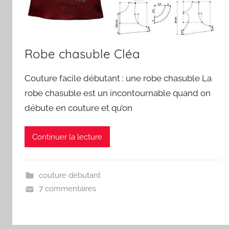
Robe chasuble Cléa
Couture facile débutant : une robe chasuble La
robe chasuble est un incontournable quand on
débute en couture et qu’on
Continuer la lecture
couture débutant
7 commentaires