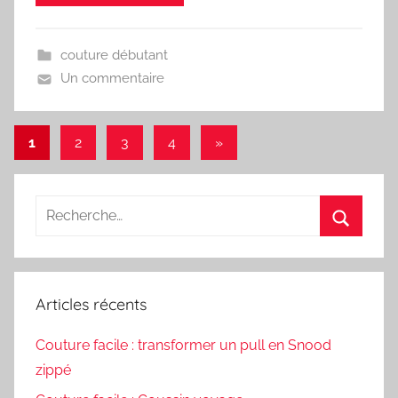
couture débutant
Un commentaire
Pagination
Articles
1
2
3
4
»
suivants
des
publications
Recherche
pour
Recherc
:
Articles récents
Couture facile : transformer un pull en Snood
zippé