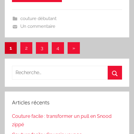
couture débutant
Un commentaire
Pagination
Articles
1
2
3
4
»
suivants
des
publications
Recherche
pour
Recherc
:
Articles récents
Couture facile : transformer un pull en Snood
zippé