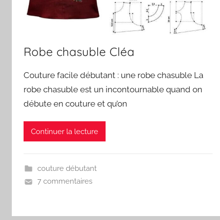
Robe chasuble Cléa
Couture facile débutant : une robe chasuble La
robe chasuble est un incontournable quand on
débute en couture et qu’on
Continuer la lecture
couture débutant
7 commentaires