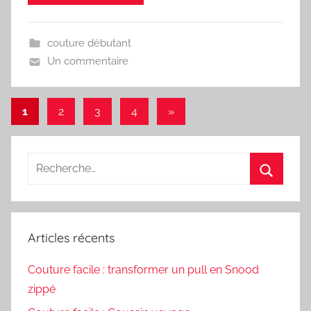
couture débutant
Un commentaire
Pagination
Articles
1
2
3
4
»
suivants
des
publications
Recherche
pour
Recherc
:
Articles récents
Couture facile : transformer un pull en Snood
zippé