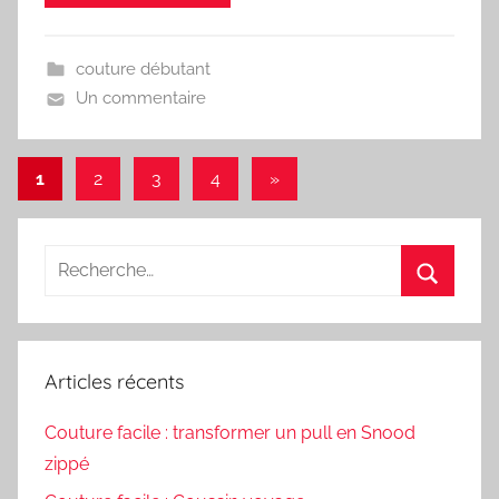
couture débutant
Un commentaire
Pagination
Articles
1
2
3
4
»
suivants
des
publications
Recherche
pour
Recherc
:
Articles récents
Couture facile : transformer un pull en Snood
zippé