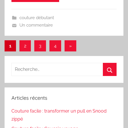
couture débutant
Un commentaire
Pagination
Articles
1
2
3
4
»
suivants
des
publications
Recherche
pour
Recherc
:
Articles récents
Couture facile : transformer un pull en Snood
zippé