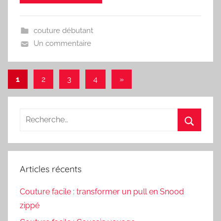
couture débutant
Un commentaire
Pagination
Articles
1
2
3
4
»
suivants
des
publications
Recherche
pour
Recherc
:
Articles récents
Couture facile : transformer un pull en Snood
zippé