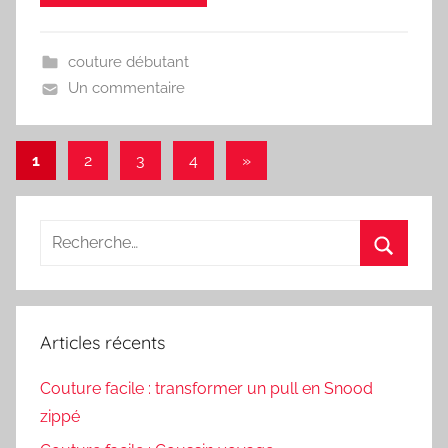
couture débutant
Un commentaire
Pagination
Articles
1
2
3
4
»
suivants
des
publications
Recherche
pour
Recherc
:
Articles récents
Couture facile : transformer un pull en Snood
zippé