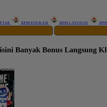
AFTAR
RP99 EDUKASI
RP99 LAYANAN
RP9
isini Banyak Bonus Langsung Kl