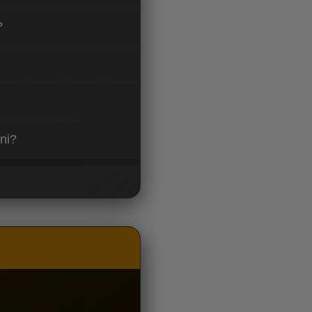
berikan hiburan tanpa
?
sakan sensasi permainan
pahami oleh pemain
bisa mulai bermain
lan visual menarik,
aman bermain yang
lakukan pendaftaran
ni?
edia.
ilihan permainan yang
iap putaran permainan