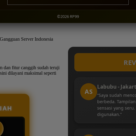
©2026 RP99
 Gangguan Server Indonesia
REV
 dan fitur canggih sudah teruji
sini dilayani maksimal seperti
Labubu - Jakar
AS
“Saya sudah menco
berbeda. Tampila
sensasi yang seru
IAH
digunakan.”