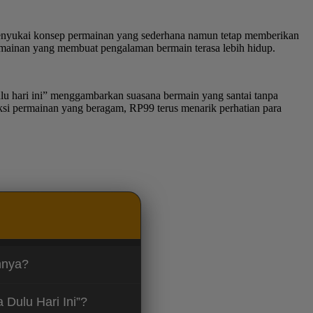
 menyukai konsep permainan yang sederhana namun tetap memberikan
permainan yang membuat pengalaman bermain terasa lebih hidup.
dulu hari ini” menggambarkan suasana bermain yang santai tanpa
si permainan yang beragam, RP99 terus menarik perhatian para
nnya?
permainan menarik
Dulu Hari Ini”?
ai RP99 karena konsep