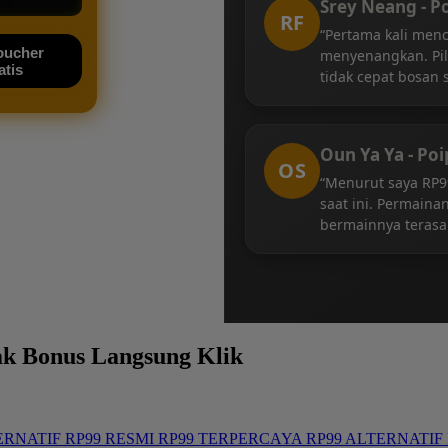
Srey Neang - P
RF
“Pertama kali men
oucher
menyenangkan. Pil
atis
tidak cepat bosan 
Oun Ya Ya - Poi
OS
“Menurut saya RP99
saat ini. Permain
bermainnya terasa
ak Bonus Langsung Klik
TERNATIF
RP99 RESMI
RP99 TERPERCAYA
RP99 ALTERNATIF