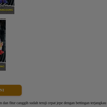
NI
an fitur canggih sudah teruji cepat jepe dengan bettingan terjangkau d