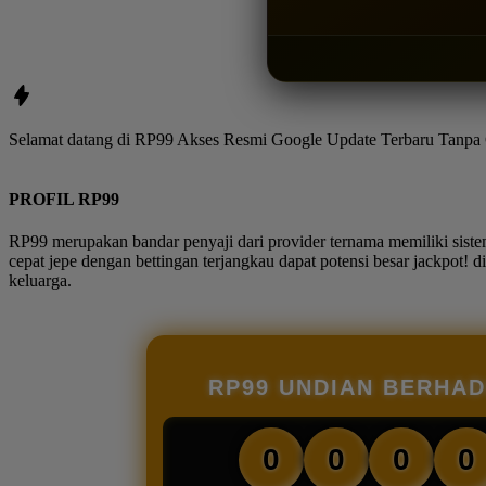
Selamat datang di RP99 Akses Resmi Google Update Terbaru Tanpa
PROFIL RP99
RP99 merupakan bandar penyaji dari provider ternama memiliki sistem
cepat jepe dengan bettingan terjangkau dapat potensi besar jackpot! di
keluarga.
RP99 UNDIAN BERHAD
0
0
0
0